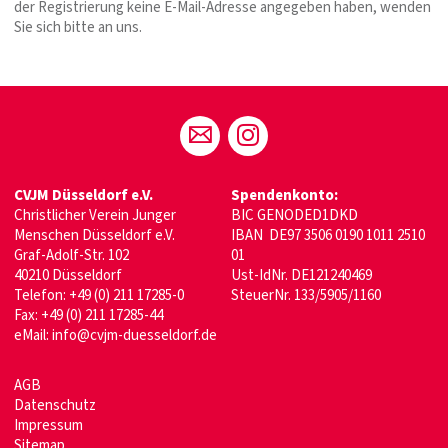
der Registrierung keine E-Mail-Adresse angegeben haben, wenden
Sie sich bitte an uns.
CVJM Düsseldorf e.V.
Spendenkonto:
Christlicher Verein Junger
BIC GENODED1DKD
Menschen Düsseldorf e.V.
IBAN DE97 3506 0190 1011 2510
Graf-Adolf-Str. 102
01
40210 Düsseldorf
Ust-IdNr. DE121240469
Telefon: +49 (0) 211 17285-0
SteuerNr. 133/5905/1160
Fax: +49 (0) 211 17285-44
eMail:
info@cvjm-duesseldorf.de
AGB
Datenschutz
Impressum
Sitemap