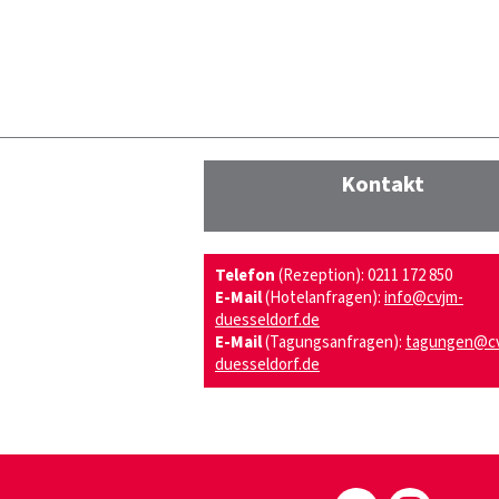
Kontakt
Telefon
(Rezeption): 0211 172 850
E-Mail
(Hotelanfragen):
info@cvjm-
duesseldorf.de
E-Mail
(Tagungsanfragen):
tagungen@c
duesseldorf.de