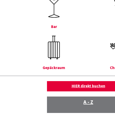
Bar
Gepäckraum
Ch
HIER direkt buchen
A - Z