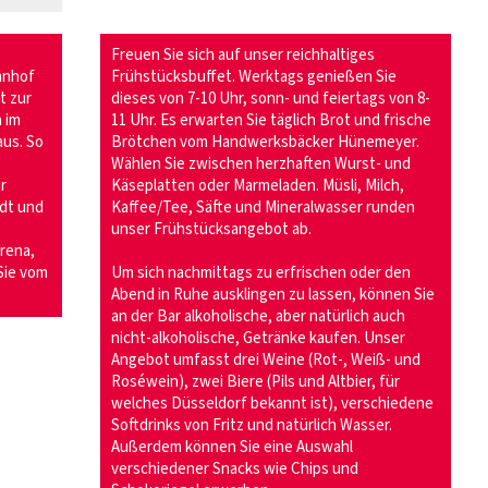
Freuen Sie sich auf unser reichhaltiges
hnhof
Frühstücksbuffet. Werktags genießen Sie
t zur
dieses von 7-10 Uhr, sonn- und feiertags von 8-
 im
11 Uhr. Es erwarten Sie täglich Brot und frische
us. So
Brötchen vom Handwerksbäcker Hünemeyer.
Wählen Sie zwischen herzhaften Wurst- und
r
Käseplatten oder Marmeladen. Müsli, Milch,
dt und
Kaffee/Tee, Säfte und Mineralwasser runden
unser Frühstücksangebot ab.
Arena,
Sie vom
Um sich nachmittags zu erfrischen oder den
Abend in Ruhe ausklingen zu lassen, können Sie
an der Bar alkoholische, aber natürlich auch
nicht-alkoholische, Getränke kaufen. Unser
Angebot umfasst drei Weine (Rot-, Weiß- und
Roséwein), zwei Biere (Pils und Altbier, für
welches Düsseldorf bekannt ist), verschiedene
Softdrinks von Fritz und natürlich Wasser.
Außerdem können Sie eine Auswahl
verschiedener Snacks wie Chips und