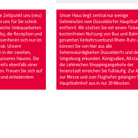
ge Zeitpunkt uns (neu)
Unser Haus liegt zentral nur wenige
 uns für Sie schick
Gehminuten vom Düsseldorfer Hauptba
reiche Umbauarbeiten
entfernt. Wir statten Sie mit einem Ticke
by, die Rezeption und
kostenfreien Nutzung von Bus und Bahn
sentieren sich nun im
gesamten Verkehrsverbund Rhein-Ruhr a
ook. Unsere
können Sie von hier aus alle
 in der zweiten,
Sehenswürdigkeiten Düsseldorfs und de
 unseres Hauses. Die
Umgebung erkunden. Königsallee, Altsta
its ebenfalls einer
die zahlreichen Shoppingangebote der
n. Freuen Sie sich auf
Innenstadt erreichen Sie fußläufig. Zur 
m und einladendem
zur Messe und zum Flughafen gelangen 
Hauptbahnhof aus in nur 20 Minuten.