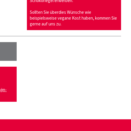
Schokoriegel erwerben.
Sollten Sie überdies Wünsche wie
beispielsweise vegane Kost haben, kommen Sie
gerne auf uns zu.
vjm-