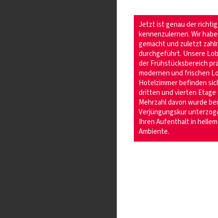
Jetzt ist genau der richti
kennenzulernen. Wir haben
gemacht und zuletzt zahl
durchgeführt. Unsere Lob
der Frühstücksbereich prä
modernen und frischen L
Hotelzimmer befinden sich
dritten und vierten Etage
Mehrzahl davon wurde bere
Verjüngungskur unterzoge
Ihren Aufenthalt in helle
Ambiente.