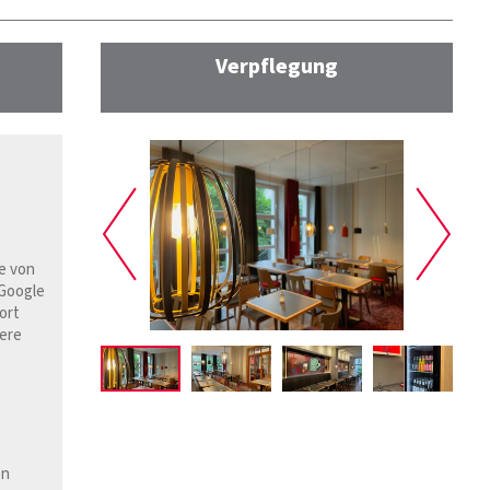
Verpflegung
e von
Google
ort
ere
en